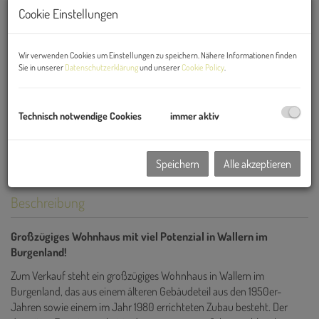
Cookie Einstellungen
Wir verwenden Cookies um Einstellungen zu speichern. Nähere Informationen finden
Sie in unserer
Datenschutzerklärung
und unserer
Cookie Policy
.
Technisch notwendige Cookies
immer aktiv
Speichern
Alle akzeptieren
Beschreibung
Groß
zügiges Wohnhaus mit viel Potenzial in Wallern im
Burgenland!
Zum Verkauf steht ein großzügiges Wohnhaus in Wallern im
Burgenland, das aus einem älteren Gebäudeteil aus den 1950er-
Jahren sowie einem im Jahr 1980 errichteten Zubau besteht. Der