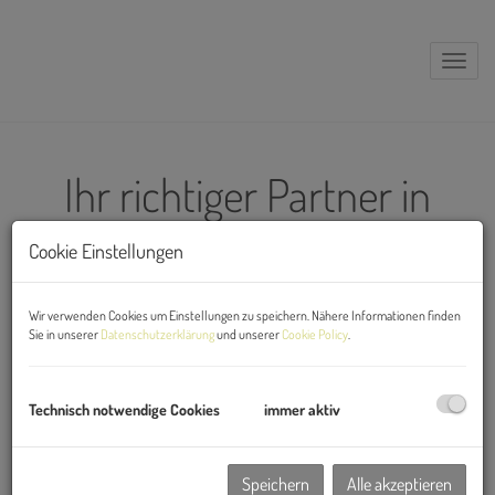
Naviga
Ihr richtiger Partner in
Sachen
Cookie Einstellungen
Immobilienverwaltung!
Wir verwenden Cookies um Einstellungen zu speichern. Nähere Informationen finden
Sie in unserer
Datenschutzerklärung
und unserer
Cookie Policy
.
Die moderne Verwaltung Ihrer Liegenschaft angepasst an Ihre
Bedürfnisse. Die perfekte Kombination aus Persönlich und
Technisch notwendige Cookies
immer aktiv
Professionell
Speichern
Alle akzeptieren