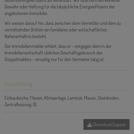
Gesamtenergieeffizienz als vereinbart. Wir übernehmen keinerlei
Gewähr oder Haftung für die tatsächliche Energieeffizienz der
angebotenen Immobilie.
Wir weisen darauf hin, dass zwischen dem Vermittler und dem zu
vermittelnden Dritten ein familiäres oder wirtschaftliches
Naheverhältnis besteht.
Der Immobilienmakler erklärt, dass er – entgegen dem in der
Immobilienwirtschaft üblichen Geschäftsgebrauch des
Doppelmaklers – einseitig nur für den Vermieter tätig ist.
Ausstattung
Einbauküche
Fliesen
Klimaanlage
Laminat
Massiv
Steinboden
Zentralheizung
Öl
Download Expose