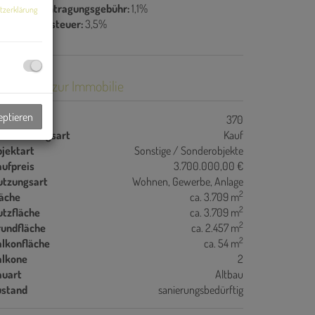
rundbucheintragungsgebühr:
1,1%
tzerklärung
runderwerbsteuer:
3,5%
asisdaten zur Immobilie
eptieren
jektnr.
370
ermarktungsart
Kauf
jektart
Sonstige / Sonderobjekte
ufpreis
3.700.000,00 €
utzungsart
Wohnen
Gewerbe
Anlage
2
läche
ca. 3.709 m
2
utzfläche
ca. 3.709 m
2
rundfläche
ca. 2.457 m
2
alkonfläche
ca. 54 m
alkone
2
auart
Altbau
ustand
sanierungsbedürftig