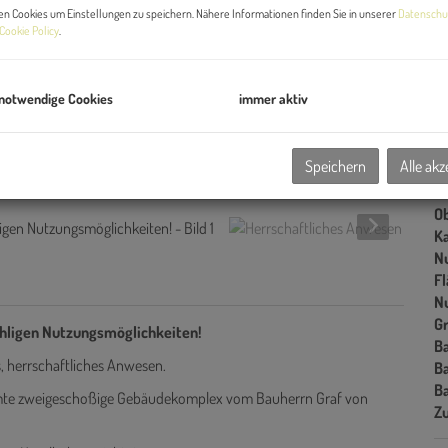
G
n Cookies um Einstellungen zu speichern. Nähere Informationen finden Sie in unserer
Datenschu
Cookie Policy
.
G
 notwendige Cookies
immer aktiv
B
Speichern
Alle akz
Ob
V
Ob
Ka
N
F
N
G
ähligen Nutzungsmöglichkeiten!
B
, herrschaftliches Anwesen.
B
B
esamte zweigeschoßige Gebäudekomplex vom Bauherrn Graf von
Z