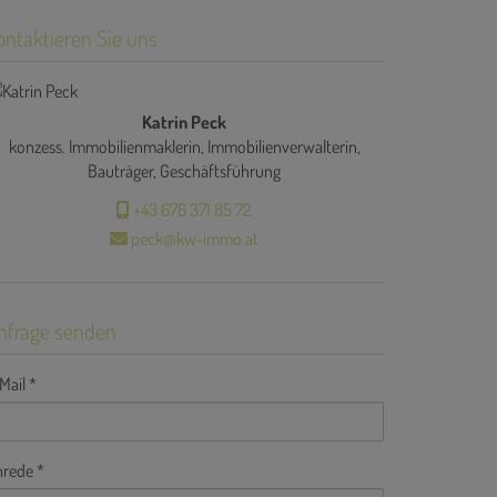
ontaktieren Sie uns
Katrin Peck
konzess. Immobilienmaklerin, Immobilienverwalterin,
Bauträger, Geschäftsführung
+43 676 371 85 72
peck@kw-immo.at
nfrage senden
Mail
nrede