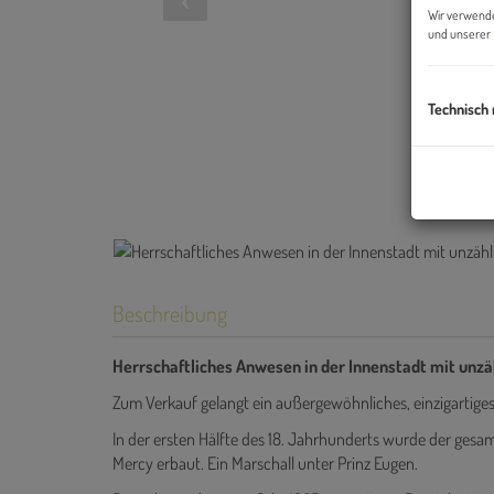
Wir verwende
und unserer
Technisch
Beschreibung
Herrschaftliches Anwesen in der Innenstadt mit unz
Zum Verkauf gelangt ein außergewöhnliches, einzigartiges
In der ersten Hälfte des 18. Jahrhunderts wurde der g
Mercy erbaut. Ein Marschall unter Prinz Eugen.