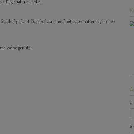
ner Kegelbahn errichtet.
K
 Gasthof geführt "Gasthof zur Linde" mit traumhaften idyllischen
und Weise genutzt.
A
E-
A