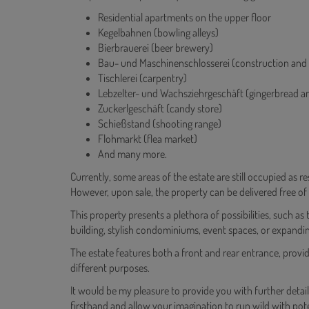
Residential apartments on the upper floor
Kegelbahnen (bowling alleys)
Bierbrauerei (beer brewery)
Bau- und Maschinenschlosserei (construction and
Tischlerei (carpentry)
Lebzelter- und Wachsziehrgeschäft (gingerbread a
Zuckerlgeschäft (candy store)
Schießstand (shooting range)
Flohmarkt (flea market)
And many more.
Currently, some areas of the estate are still occupied as r
However, upon sale, the property can be delivered free of e
This property presents a plethora of possibilities, such as
building, stylish condominiums, event spaces, or expanding
The estate features both a front and rear entrance, providing
different purposes.
It would be my pleasure to provide you with further detai
firsthand and allow your imagination to run wild with pote