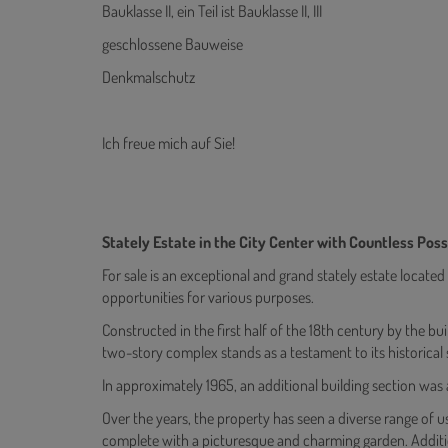
Bauklasse II, ein Teil ist Bauklasse II, III
geschlossene Bauweise
Denkmalschutz
Ich freue mich auf Sie!
Stately Estate in the City Center with Countless Possi
For sale is an exceptional and grand stately estate located
opportunities for various purposes.
Constructed in the first half of the 18th century by the b
two-story complex stands as a testament to its historical 
In approximately 1965, an additional building section was 
Over the years, the property has seen a diverse range of u
complete with a picturesque and charming garden. Addition