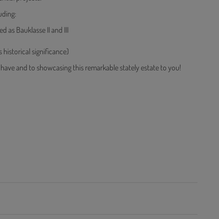
uding:
ied as Bauklasse II and III
)
 historical significance)
y have and to showcasing this remarkable stately estate to you!