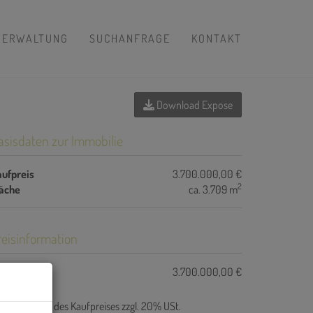
VERWALTUNG
SUCHANFRAGE
KONTAKT
Download Expose
asisdaten zur Immobilie
ufpreis
3.700.000,00 €
2
läche
ca. 3.709 m
reisinformation
ufpreis:
3.700.000,00 €
ovision:
3% des Kaufpreises zzgl. 20% USt.