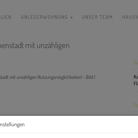
ILIEN
ANLEGERWOHNUNG
UNSER TEAM
HAUS
nenstadt mit unzähligen
B
Ka
F
P
Ka
instellungen
Pr