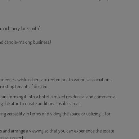
 machinery locksmith)
nd candle-making business)
esidences, while others are rented out to various associations.
xisting tenants if desired.
 transforming it into a hotel, a mixed residential and commercial
 the attic to create additional usable areas.
 versatility in terms of dividing the space or utilizing it for
ls and arrange a viewing so that you can experience the estate
ntial projects.