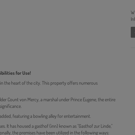
Wi
In
bilities for Use!
 in the heart of the city. This property offers numerous
uilder Count von Mercy, a marshal under Prince Eugene, the entire
significance.
added, featuring a bowling alley for entertainment.
ses. It has housed a gasthof (inn) known as "Gasthof zur Linde,"
ally, the premises have been utilized in the following ways: